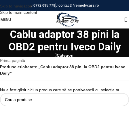
0772 095 778
contact@remedycars.ro
Skip to navigation
Luni-Vineri:
09:00 - 17:00 |
Sâmbătă:
09:00 - 12:00 |
Duminică:
Skip to main content
ÎNCHIS!
MENU
Cablu adaptor 38 pini la
OBD2 pentru Iveco Daily
Categorii
Prima pagină
/
Produse etichetate „Cablu adaptor 38 pini la OBD2 pentru Iveco
Daily”
Nu a fost găsit niciun produs care să se potrivească cu selecția ta.