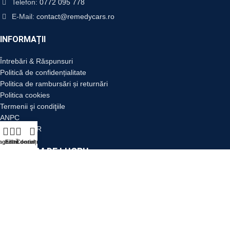
Telefon:
0772 095 778
E-Mail:
contact@remedycars.ro
INFORMAȚII
Întrebări & Răspunsuri
Politică de confidențialitate
Politica de rambursări și returnări
Politica cookies
Termenii şi condiţiile
ANPC
Setări GDPR
agazin
Listă dorințe
Filtre
Contul meu
PROGRAM DE LUCRU
Luni-Vineri:
09:00 - 17:00
Sâmbătă:
09:00 - 12:00
Duminică:
ÎNCHIS!