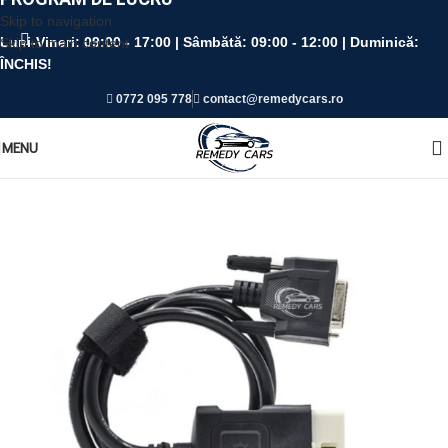
Skip to navigation
Luni-Vineri:
09:00 - 17:00 |
Sâmbătă:
09:00 - 12:00 |
Duminică:
Skip to main content
ÎNCHIS!
0772 095 778
contact@remedycars.ro
MENU