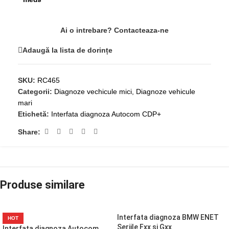
Ai o intrebare? Contacteaza-ne
Adaugă la lista de dorințe
SKU:
RC465
Categorii:
Diagnoze vechicule mici
,
Diagnoze vehicule
mari
Etichetă:
Interfata diagnoza Autocom CDP+
Share:
Produse similare
Interfata diagnoza BMW ENET
HOT
Seriile Fxx si Gxx
Interfata diagnoza Autocom