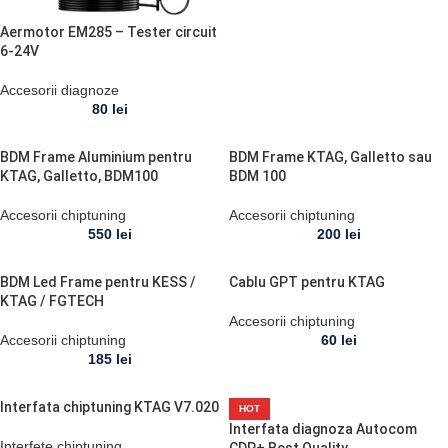
Aermotor EM285 – Tester circuit
6-24V
Accesorii diagnoze
80
lei
BDM Frame Aluminium pentru
BDM Frame KTAG, Galletto sau
KTAG, Galletto, BDM100
BDM 100
Accesorii chiptuning
Accesorii chiptuning
550
lei
200
lei
BDM Led Frame pentru KESS /
Cablu GPT pentru KTAG
KTAG / FGTECH
Accesorii chiptuning
Accesorii chiptuning
60
lei
185
lei
Interfata chiptuning KTAG V7.020
HOT
Interfata diagnoza Autocom
Interfete chiptuning