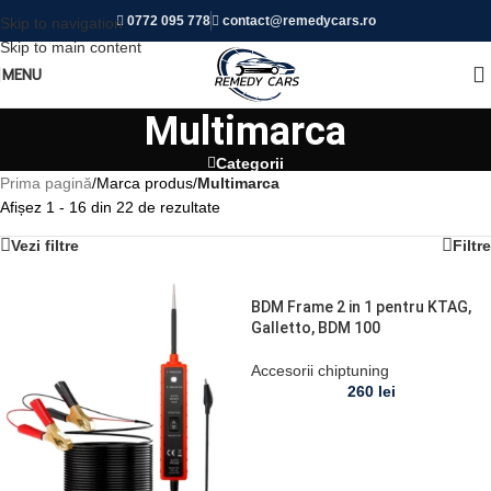
0772 095 778
contact@remedycars.ro
Skip to navigation
Luni-Vineri:
09:00 - 17:00 |
Sâmbătă:
09:00 - 12:00 |
Duminică:
Skip to main content
ÎNCHIS!
MENU
Multimarca
Categorii
Prima pagină
/
Marca produs
/
Multimarca
Afișez 1 - 16 din 22 de rezultate
Vezi filtre
Filtre
BDM Frame 2 in 1 pentru KTAG,
Galletto, BDM 100
Accesorii chiptuning
260
lei