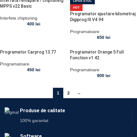
Interfata remapare / chiptuning
LIPSĂ STOC
MPPS v22 Basic
HOT
Programator ajustare kilometraj
Interfete chiptuning
Digiprog III V4.94
400
lei
Programatoare
650
lei
Programator Carprog 13.77
Programator Orange 5 Full
Function v1.42
Programatoare
450
lei
Programatoare
900
lei
1
2
→
Produse de calitate
100% garantat
Software