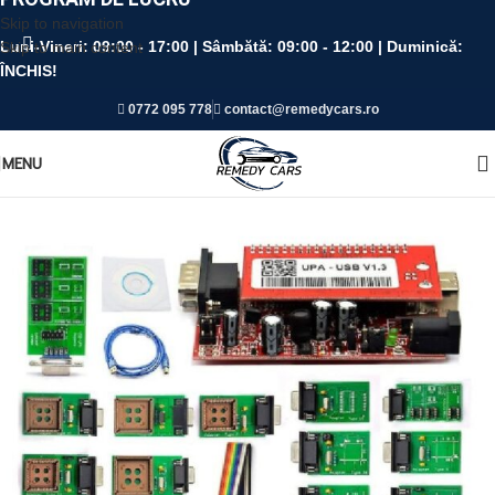
Skip to navigation
Luni-Vineri:
09:00 - 17:00 |
Sâmbătă:
09:00 - 12:00 |
Duminică:
Skip to main content
ÎNCHIS!
0772 095 778
contact@remedycars.ro
MENU