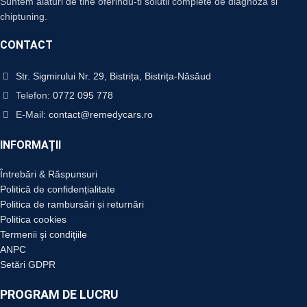
Suntem alaturi de tine oferindu-ti solutii complete de diagnoza si
chiptuning.
CONTACT
Str. Sigmirului Nr. 29, Bistrița, Bistrița-Năsăud
Telefon:
0772 095 778
E-Mail:
contact@remedycars.ro
INFORMAȚII
Întrebări & Răspunsuri
Politică de confidențialitate
Politica de rambursări și returnări
Politica cookies
Termenii şi condiţiile
ANPC
Setări GDPR
PROGRAM DE LUCRU